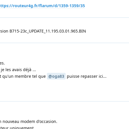
ttps://routeur4g.fr/flarum/d/1359-1359/35
 version B715-23c_UPDATE_11.195.03.01.965.BIN
es.
 les avais déjà ...
nt qu'un membre tel que
@oga83
puisse repasser ici...
 un nouveau modem d'occasion.
outeur uniquement.