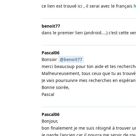
ce lien est trouvé ici , il serai avec le français
h
benoit77
dans le premier lien (android....) c'est cette
Pascal06
Bonsoir
@benoit77
merci beaucoup pour ton aide et tes recherch
Malheureusement, tous ceux que tu as trouvé je
Je vais poursuivre mes recherches en espéra
Bonne soirée,
Pascal
Pascal06
Bonjour,
bon finalement je me suis résigné à trouver
Je garde l'ancien car il pourra me servir de r