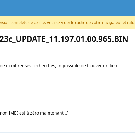
ion complète de ce site. Veuillez vider le cache de votre navigateur et rafraî
23c_UPDATE_11.197.01.00.965.BIN
 de nombreuses recherches, impossible de trouver un lien.
 (mon IMEI est à zéro maintenant...)