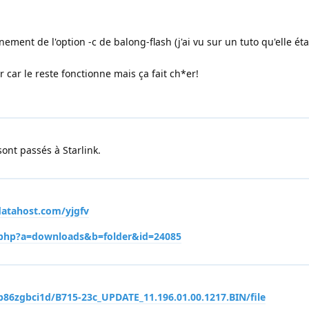
nnement de l'option -c de balong-flash (j'ai vu sur un tuto qu'elle ét
 car le reste fonctionne mais ça fait ch*er!
ont passés à Starlink.
datahost.com/yjgfv
x.php?a=downloads&b=folder&id=24085
p86zgbci1d/B715-23c_UPDATE_11.196.01.00.1217.BIN/file