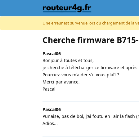
Accéder au contenu
Une erreur est survenue lors du chargement de la vers
Cherche firmware B715-
Pascal06
Bonjour à toutes et tous,
je cherche à télécharger ce firmware et après
Pourriez-vous m'aider s'il vous plaît ?
Merci par avance,
Pascal
Pascal06
Punaise, pas de bol, j'ai foutu en l'air la flash
Adios...