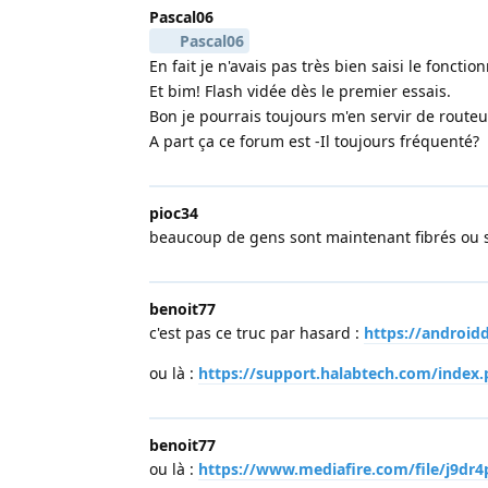
Pascal06
Pascal06
En fait je n'avais pas très bien saisi le fonctio
Et bim! Flash vidée dès le premier essais.
Bon je pourrais toujours m'en servir de routeur
A part ça ce forum est -Il toujours fréquenté?
pioc34
beaucoup de gens sont maintenant fibrés ou s
benoit77
c'est pas ce truc par hasard :
https://android
ou là :
https://support.halabtech.com/inde
benoit77
ou là :
https://www.mediafire.com/file/j9dr4