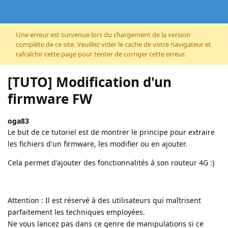
Accéder au contenu
Une erreur est survenue lors du chargement de la version
complète de ce site. Veuillez vider le cache de votre navigateur et
rafraîchir cette page pour tenter de corriger cette erreur.
[TUTO] Modification d'un
firmware FW
oga83
Le but de ce tutoriel est de montrer le principe pour extraire
les fichiers d'un firmware, les modifier ou en ajouter.
Cela permet d'ajouter des fonctionnalités à son routeur 4G :)
Attention : Il est réservé à des utilisateurs qui maîtrisent
parfaitement les techniques employées.
Ne vous lancez pas dans ce genre de manipulations si ce