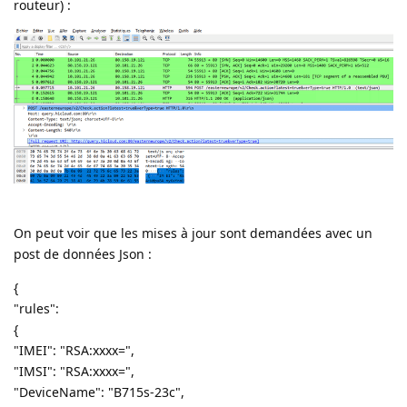
routeur) :
On peut voir que les mises à jour sont demandées avec un
post de données Json :
{
"rules":
{
"IMEI": "RSA:xxxx=",
"IMSI": "RSA:xxxx=",
"DeviceName": "B715s-23c",