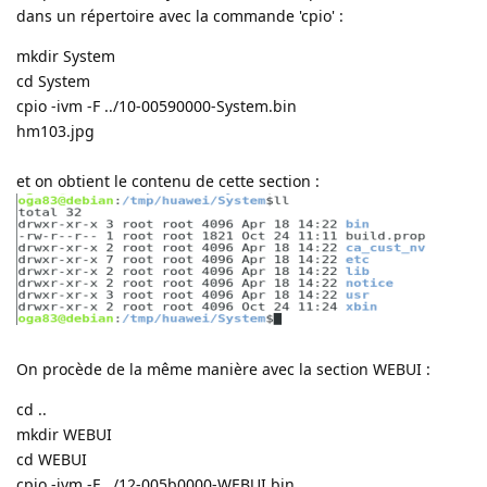
dans un répertoire avec la commande 'cpio' :
mkdir System
cd System
cpio -ivm -F ../10-00590000-System.bin
hm103.jpg
et on obtient le contenu de cette section :
On procède de la même manière avec la section WEBUI :
cd ..
mkdir WEBUI
cd WEBUI
cpio -ivm -F ../12-005b0000-WEBUI.bin