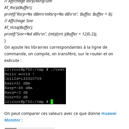
// Affichage Rsrp/Rsrq/Sinr
AT_Rsrp(Buffer);
printf("Rsrp=%s dBm\r\nRsrq=%s dB\r\n", Buffer, Buffer + 8);
// Affichage Sinr
AT_Hcsq(Buffer);
printf("Sinr=%d dB\r\n", (int)(
(int
)(Buffer + 12)
0.2));
}
On ajoute les librairies correspondantes à la ligne de
commande, on compile, on transfère, sur le router et on
exécute :
On peut comparer ces valeurs avec ce que donne
Huawei
Monitor
: