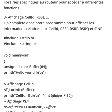
librairies spécifiques au routeur pour accéder à différentes
fonctions...
3- Affichage CellId, RSSI, ...
On complète donc notre programme pour afficher les
informations relatices aux CellId, RSSI, RSRP, RSRQ et SINR :
#include <stdio.h>
#include <string.h>
void main(void)
{
unsigned char Buffer[64];
printf("Hello world !\r\n");
// Affichage CellId
AT_Locinfo(Buffer);
printf("CellId=%d\r\n", *(int
)(Buffer + 16));
// Affichage Rssi
printf("Rssi=%s dBm\r\n", Buffer);