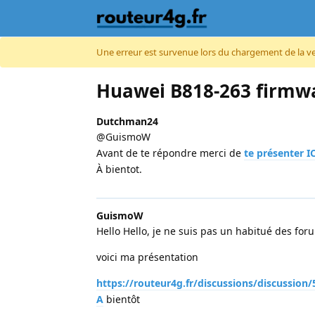
Accéder au contenu
Une erreur est survenue lors du chargement de la vers
Huawei B818-263 firmwa
Dutchman24
@GuismoW
Avant de te répondre merci de
te présenter I
À bientot.
GuismoW
Hello Hello, je ne suis pas un habitué des for
voici ma présentation
https://routeur4g.fr/discussions/discussion
A
bientôt