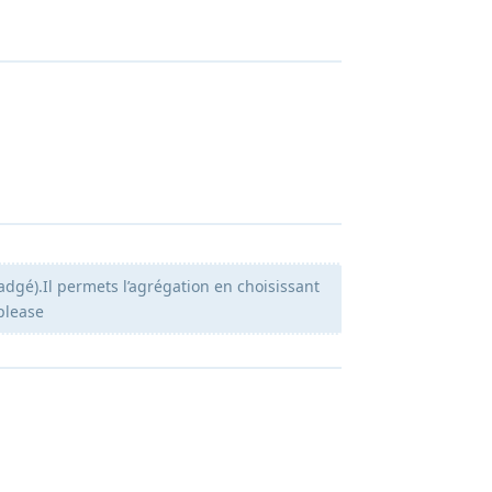
dgé).Il permets l’agrégation en choisissant
please