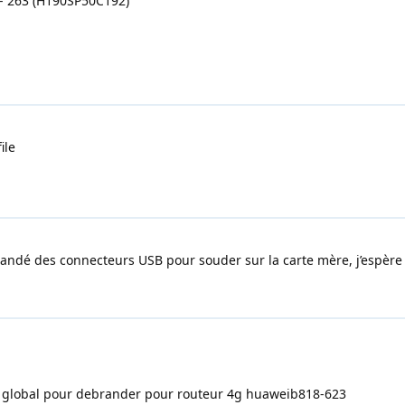
 - 263 (H190SP50C192)
ile
ommandé des connecteurs USB pour souder sur la carte mère, j’espèr
e global pour debrander pour routeur 4g huaweib818-623