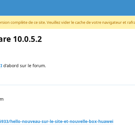
ion complète de ce site. Veuillez vider le cache de votre navigateur et rafraî
re 10.0.5.2
CI
d'abord sur le forum.
um
/5933/hello-nouveau-sur-le-site-et-nouvelle-box-huawei