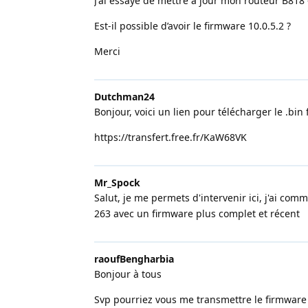
J'ai essayé de mettre a jour mon routeur B818
Est-il possible d’avoir le firmware 10.0.5.2 ?
Merci
Dutchman24
Bonjour, voici un lien pour télécharger le .bin f
https://transfert.free.fr/KaW68VK
Mr_Spock
Salut, je me permets d'intervenir ici, j'ai c
263 avec un firmware plus complet et récent
raoufBengharbia
Bonjour à tous
Svp pourriez vous me transmettre le firmwar