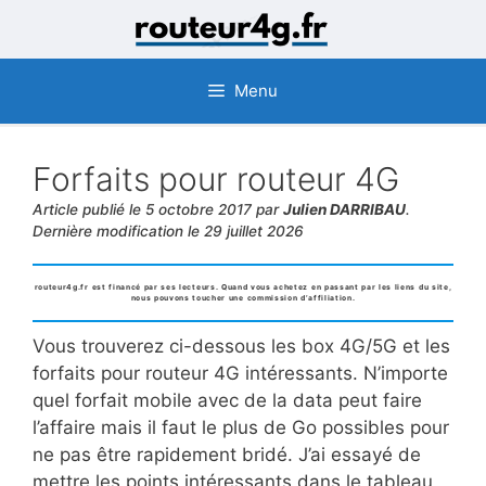
Aller
au
contenu
Menu
Forfaits pour routeur 4G
Article publié le 5 octobre 2017 par
Julien DARRIBAU
.
Dernière modification le 29 juillet 2026
routeur4g.fr est financé par ses lecteurs. Quand vous achetez en passant par les liens du site,
nous pouvons toucher une commission d’affiliation.
Vous trouverez ci-dessous les box 4G/5G et les
forfaits pour routeur 4G intéressants. N’importe
quel forfait mobile avec de la data peut faire
l’affaire mais il faut le plus de Go possibles pour
ne pas être rapidement bridé. J’ai essayé de
mettre les points intéressants dans le tableau